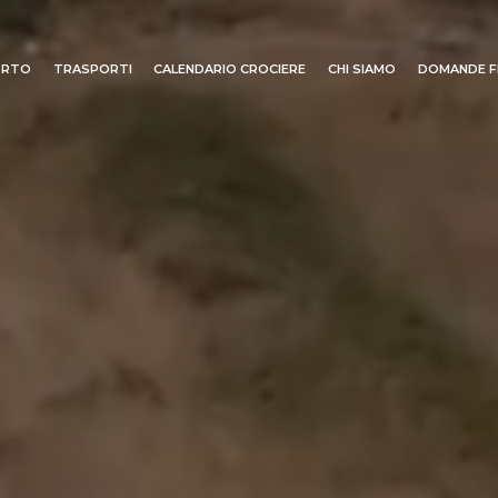
ORTO
TRASPORTI
CALENDARIO CROCIERE
CHI SIAMO
DOMANDE F
Ricerca
iente
 INIZIALE
PORTO
CHI SIAMO
DESTINAZ