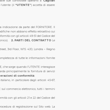
lle sue controllate operanti a
Cagliari
l’utente (il
“UTENTE”
) accetta di essere
ersa indicazione da parte del FORNITORE.
Il
difiche non abbiano effetto retroattivo sui
formità con gli articoli 49-51 del Codice del
onico).
2. PARTI DEL CONTRATTO
Le
 Street, 3rd Floor, W1S 4JD, Londra – Regno
 completezza di tutte le informazioni fornite
NTE, che sorge quando l’UTENTE interagisce
uarda principalmente la fornitura di servizi
erazioni di conformità:
aliano, in particolare dagli articoli 45-67,
E sul commercio elettronico, tutti i termini
mità con gli articoli 21 e 22 del Codice del
ocedura di registrazione sul Sito web. La