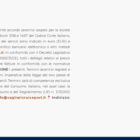
esente accordo saranno sospesi per la durata
icoli 1256 e 1467 del Codice Civile italiano,
i dei servizi sono indicati in euro (EUR) e
onifico bancario elettronico o altri metodi
it
. In conformità con il Decreto Legislativo
/31/CE), tutti i dettagli relativi ai prezzi
e fatture in conformità con le normative
IONE
I presenti Termini saranno regolati e
oni imperative della legge del loro paese di
resenti Termini sarà di competenza esclusiva
ce del Consumo italiano, nel qual caso la
Consumo e del Regolamento (UE) n. 1215/2012
fo@cagliaricruiseport.it
Indirizzo
: