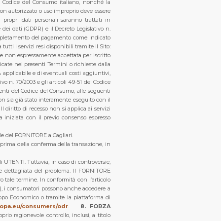
el Codice del Consumo italiano, nonché la
on autorizzato o uso improprio deve essere
ropri dati personali saranno trattati in
ei dati (GDPR) e il Decreto Legislativo n.
l completamento del pagamento come indicato
tti i servizi resi disponibili tramite il Sito:
 se non espressamente accettata per iscritto
cate nei presenti Termini o richieste dalla
 applicabile e di eventuali costi aggiuntivi,
o n. 70/2003 e gli articoli 49-51 del Codice
guenti del Codice del Consumo, alle seguenti
on sia già stato interamente eseguito con il
diritto di recesso non si applica ai servizi
a iniziata con il previo consenso espresso
cale del FORNITORE a Cagliari.
TE prima della conferma della transazione, in
 UTENTI. Tuttavia, in caso di controversie,
e dettagliata del problema. Il FORNITORE
 tale termine. In conformità con l’articolo
DR), i consumatori possono anche accedere a
luppo Economico o tramite la piattaforma di
ropa.eu/consumers/odr
.
8. FORZA
rio ragionevole controllo, inclusi, a titolo