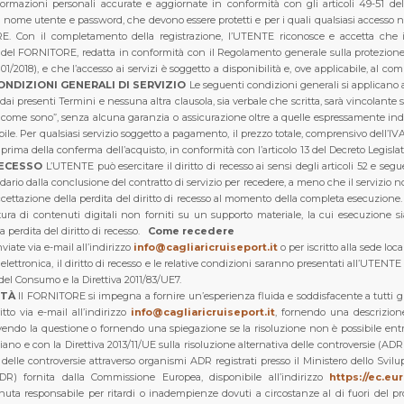
nformazioni personali accurate e aggiornate in conformità con gli articoli 49-51 d
 nome utente e password, che devono essere protetti e per i quali qualsiasi accesso n
Con il completamento della registrazione, l’UTENTE riconosce e accetta che i p
y del FORNITORE, redatta in conformità con il Regolamento generale sulla protezione d
01/2018), e che l’accesso ai servizi è soggetto a disponibilità e, ove applicabile, a
CONDIZIONI GENERALI DI SERVIZIO
Le seguenti condizioni generali si applicano a tu
e dai presenti Termini e nessuna altra clausola, sia verbale che scritta, sarà vincolante
ì come sono”, senza alcuna garanzia o assicurazione oltre a quelle espressamente indi
ile. Per qualsiasi servizio soggetto a pagamento, il prezzo totale, comprensivo dell’IVA
a della conferma dell’acquisto, in conformità con l’articolo 13 del Decreto Legislativ
RECESSO
L’UTENTE può esercitare il diritto di recesso ai sensi degli articoli 52 e se
ario dalla conclusione del contratto di servizio per recedere, a meno che il servizio n
ettazione della perdita del diritto di recesso al momento della completa esecuzione. Il 
ura di contenuti digitali non forniti su un supporto materiale, la cui esecuzione si
perdita del diritto di recesso.
Come recedere
viate via e-mail all’indirizzo
info@cagliaricruiseport.it
o per iscritto alla sede lo
a elettronica, il diritto di recesso e le relative condizioni saranno presentati all’UTEN
 del Consumo e la Direttiva 2011/83/UE7.
ITÀ
Il FORNITORE si impegna a fornire un’esperienza fluida e soddisfacente a tutti gli
to via e-mail all’indirizzo
info@cagliaricruiseport.it
, fornendo una descrizion
olvendo la questione o fornendo una spiegazione se la risoluzione non è possibile entro
iano e con la Direttiva 2013/11/UE sulla risoluzione alternativa delle controversie (A
delle controversie attraverso organismi ADR registrati presso il Ministero dello Svi
DR) fornita dalla Commissione Europea, disponibile all’indirizzo
https://ec.eu
nuta responsabile per ritardi o inadempienze dovuti a circostanze al di fuori del prop