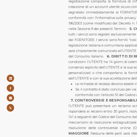
registrazione comporta la fornitura di i
creazione di un account utente sicuro con
segnalato immediatamente al FORNITORE. 
conformità con l’Informativa sulla privac
196/2003 (come modificato dal Decreto n. 1
nella Sezione 9 dei presenti Termini.
5. 
tutti i servizi sono regolati esclusivament
dal FORNITORE. I servizi sono forniti “cos
legislazione italiana e comunitaria applicab
sarà chiaramente comunicato all’UTENTE prim
del Consumo italiano.
6. DIRITTO DI 
condizioni: l’UTENTE ha 14 giorni di calend
consenso esplicito dell’UTENTE e la sua acc
personalizzati o che comportano la fornit
dell’UTENTE e con la sua accettazione della 
Le richieste di recesso devono essere in
Se il contratto è stato concluso per vi
conformità con l’articolo 51 del Codice
7. CONTROVERSIE E RESPONSABIL
l’UTENTE può presentare un reclamo scrit
risponderà ai reclami entro 30 giorni, ris
141 e seguenti del Codice del Consumo ital
meccanismi di risoluzione extragiudiziale 
risoluzione delle controversie online (O
MAGGIORE
Nessuna delle parti sarà rite