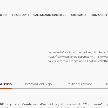
ORTO
TRASPORTI
CALENDARIO CROCIERE
CHI SIAMO
DOMANDE F
Ricerca
Le presenti Condizioni d’uso (di seguito denomin
iente
https://www.cagliaricruiseport.com/ (il “Sito web
dalle sue controllate operanti a Cagliari (collet
i D’uso
Informazioni Legali
Politica sui cookie
I
 INIZIALE
PORTO
CHI SIAMO
DESTINAZ
ONE
Le presenti
Condizioni d’uso
(di seguito denominate
“Condizioni”
) re