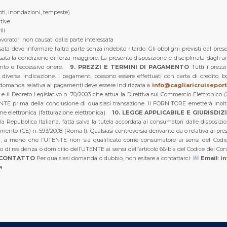
oti, inondazioni, tempeste)
tive
ili
lavoratori non causati dalla parte interessata
sata deve informare l’altra parte senza indebito ritardo. Gli obblighi previsti dal pr
sata la condizione di forza maggiore.
La presente disposizione è disciplinata dagli art
to e l’eccessivo onere.
9. PREZZI E TERMINI DI PAGAMENTO
Tutti i prezz
o diversa indicazione. I pagamenti possono essere effettuati con carta di credito, b
si domanda relativa ai pagamenti deve essere indirizzata a
info@cagliaricruiseport.
 il Decreto Legislativo n. 70/2003 che attua la Direttiva sul Commercio Elettronico (2000
TE prima della conclusione di qualsiasi transazione. Il FORNITORE emetterà inoltr
one elettronica (fatturazione elettronica).
10. LEGGE APPLICABILE E GIURISDIZ
la Repubblica Italiana, fatta salva la tutela accordata ai consumatori dalle disposizi
lamento (CE) n. 593/2008 (Roma I).
Qualsiasi controversia derivante da o relativa ai p
alia, a meno che l’UTENTE non sia qualificato come consumatore ai sensi del Codi
ogo di residenza o domicilio dell’UTENTE ai sensi dell’articolo 66-bis del Codice del 
I CONTATTO
Per qualsiasi domanda o dubbio, non esitare a contattarci:
Email
:
in
a.