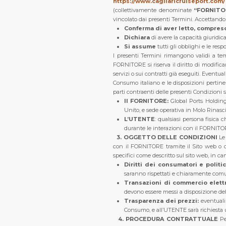
https://www.cagliaricruiseport.com
(collettivamente denominate
“FORNITORE
vincolato dai presenti Termini.
Accettando 
Conferma di aver letto, compreso
Dichiara
di avere la capacità giuridica
Si assume
tutti gli obblighi e le respo
I presenti Termini rimangono validi a te
FORNITORE si riserva il diritto di modific
servizi o sui contratti già eseguiti. Eventu
Consumo italiano e le disposizioni pertinen
parti contraenti delle presenti Condizioni 
Il FORNITORE:
Global Ports Holding
Unito, e sede operativa in Molo Rinascita
L’UTENTE
: qualsiasi persona fisica 
durante le interazioni con il FORNITO
3. OGGETTO DELLE CONDIZIONI
Le
con il FORNITORE tramite il Sito web o d
specifici come descritto sul sito web, in ca
Diritti dei consumatori e polit
saranno rispettati e chiaramente comunic
Transazioni di commercio elett
devono essere messi a disposizione de
Trasparenza dei prezzi:
eventuali
Consumo, e all’UTENTE sarà richiesta 
4. PROCEDURA CONTRATTUALE
Pe