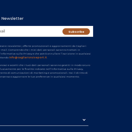
ra Newsletter
cevere newsletter, offerte promozionali e aggiornamenti da Cagliari
e-mail. Comprendo che i miei dati personali saranno trattati in
’Informativa sulla Privacy e che potrò annullare l’iscrizione in qualsiasi
ttando
info@cagliaricruiseport.it
.
conosci e accetti che i tuoi dati personali saranno gestiti in modo sicuro
clusivamente per le finalità indicate nell’Informativa sulla Privacy,
imento di comunicazioni di marketing e promozionali. Hai il diritto di
 consenso o aggiornare le tue preferenze in qualsiasi momento.