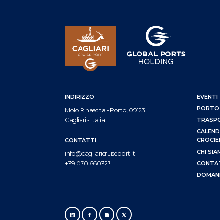
INDIRIZZO
EVENTI
PORTO
Molo Rinascita - Porto, 09123
Cagliari - Italia
TRASP
CALEND
CROCIE
CONTATTI
CHI SI
info@cagliaricruiseport.it
CONTA
+39 070 660323
DOMAND