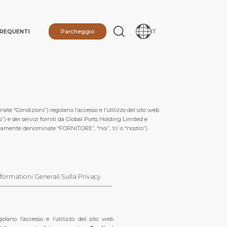
REQUENTI
Parcheggio
IT
ate “Condizioni”) regolano l’accesso e l’utilizzo del sito web
”) e dei servizi forniti da Global Ports Holding Limited e
tivamente denominate “FORNITORE”, “noi”, ‘ci’ o “nostro”) .
nformationi Generali Sulla Privacy
IONE
golano l’accesso e l’utilizzo del sito web