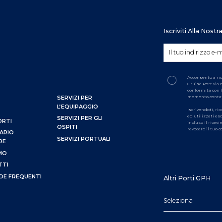
Iscriviti Alla Nost
Acconsento a ri
Cruise Port via 
conformità con l
momento conta
SERVIZI PER
L’EQUIPAGGIO
Iscrivendoti, ri
ed utilizzati es
SERVIZI PER GLI
ORTI
incluso il ricev
OSPITI
revocare il tuo
ARIO
SERVIZI PORTUALI
RE
AMO
TTI
E FREQUENTI
Altri Porti GPH
Seleziona