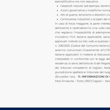
esemplificativo ma non esaustivo:
Catastrofi naturali (ad esempio, terrem
Azioni governative o modifiche norma
Atti di guerra, terrorismo o disordini civ
Controversie industriali o scioperi dei 
In caso di forza maggiore, la parte interes
dell’evento e riprenderanno una volta ces
che regolano l’impossibilità di adempimen
includono l’IVA italiana applicabile, salv
approvati indicati sul sito web, e qualsia
n. 206/2005 (Codice del Consumo italiano) e
saranno comunicati chiaramente all’UTEN
italiane applicabili in materia di fatturazi
interpretati in conformità con le leggi del
residenza ai sensi dell’articolo 6 del Rego
dei tribunali competenti di Cagliari, It
giurisdizione spetterà al tribunale del lu
(Bruxelles I bis).
11. INFORMAZIONI D
Molo Rinascita – Porto, 09123 Cagliari – Itali