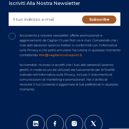
Iscriviti Alla Nostra Newsletter
Acconsento a ricevere newsletter, offerte promozionali e
aggiornamenti da Cagliari Cruise Port via e-mail. Comprendo che i
miei dati personali saranno trattati in conformità con l’Informativa
sulla Privacy e che potrò annullare l’iscrizione in qualsiasi momento
contattando
info@cagliaricruiseport.it
.
Iscrivendoti, riconosci e accetti che i tuoi dati personali saranno
gestiti in modo sicuro ed utilizzati esclusivamente per le finalità
indicate nell’Informativa sulla Privacy, incluso il ricevimento di
comunicazioni di marketing e promozionali. Hai il diritto di
revocare il tuo consenso o aggiornare le tue preferenze in qualsiasi
momento.