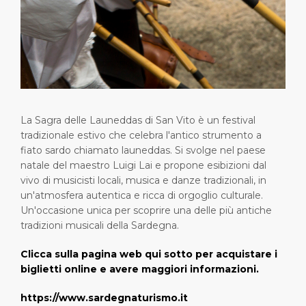
Brevi escursioni
Salute, sicurezza & ambiente
Carriere
PORTO
Consigli utili
Statistiche del porto
Area media
CHI SIAMO
Negozi & Ristoranti
Contatti
DESTINAZIONE
Festività nazionali
La Sagra delle Launeddas di San Vito è un festival
tradizionale estivo che celebra l'antico strumento a
fiato sardo chiamato launeddas. Si svolge nel paese
natale del maestro Luigi Lai e propone esibizioni dal
vivo di musicisti locali, musica e danze tradizionali, in
un'atmosfera autentica e ricca di orgoglio culturale.
Un'occasione unica per scoprire una delle più antiche
tradizioni musicali della Sardegna.
Clicca sulla pagina web qui sotto per acquistare i
biglietti online e avere maggiori informazioni.
https://www.sardegnaturismo.it