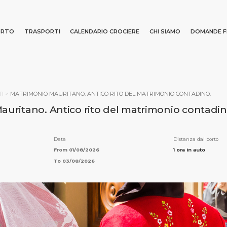
ORTO
TRASPORTI
CALENDARIO CROCIERE
CHI SIAMO
DOMANDE F
Ricerca
I
>
MATRIMONIO MAURITANO. ANTICO RITO DEL MATRIMONIO CONTADINO.
auritano. Antico rito del matrimonio contadin
iente
Data
Distanza dal porto
From 01/08/2026
1 ora in auto
To 03/08/2026
 INIZIALE
PORTO
CHI SIAMO
DESTINAZ