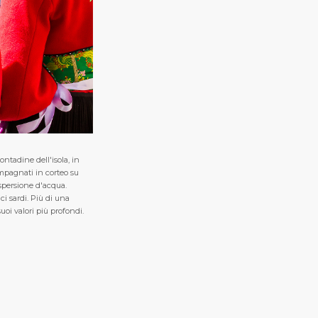
ntadine dell'isola, in
ompagnati in corteo su
aspersione d'acqua.
i sardi. Più di una
uoi valori più profondi.