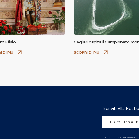
nt’Efisio
Cagliari ospita il Campionato mon
F1H2O 2026
I DI PIÙ
SCOPRI DI PIÙ
Iscriviti Alla Nost
Acconsento a ri