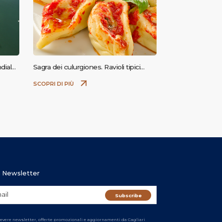
diale
Sagra dei culurgiones. Ravioli tipici
sardi con ripieno di patate
SCOPRI DI PIÙ
ra Newsletter
cevere newsletter, offerte promozionali e aggiornamenti da Cagliari