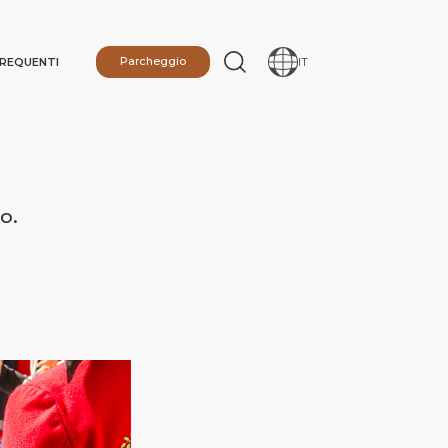
REQUENTI
Parcheggio
IT
o.
IONE