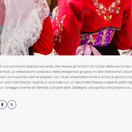
 una cerimonia tradizionale sarda che rievoca gli antichi riti nuziali delle comunità co
Santadi. La celebrazione simbolica vede protagonisti gli sposi in abiti tradizionali, acc
 buoi, tra musiche e danze popolari, con rituali propiziatori come il lancio di grano o l'
 vero matrimonio, l'evento si conclude con un banchetto festoso a base di piatti tipic
n omaggio vivente all'identità culturale della Sardegna, allo spirito comunitario e ai s